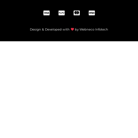
Design & Developed with
by Webneco Infotech